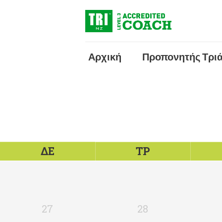
Αρχική
Προπονητής Τρι
ΔΕ
ΤΡ
27
28