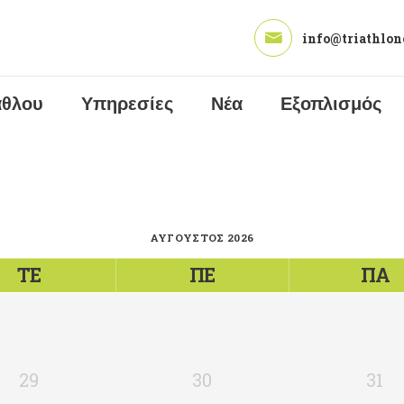
ΑΡΧΙΚΉ
info@triathlon
ΠΡΟΠΟΝΗΤΉΣ
ΤΡΙΆΘΛΟΥ
άθλου
Υπηρεσίες
Νέα
Εξοπλισμός
ΥΠΗΡΕΣΊΕΣ
ΝΈΑ
ΕΞΟΠΛΙΣΜΌΣ
ΑΎΓΟΥΣΤΟΣ 2026
ΕΠΙΚΟΙΝΩΝΊΑ
ΤΕ
ΠΕ
ΠΑ
29
30
31