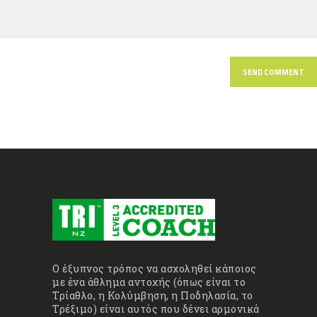
Ο έξυπνος τρόπος να ασχοληθεί κάποιος
με ένα άθλημα αντοχής (όπως είναι το
Τρίαθλο, η Κολύμβηση, η Ποδηλασία, το
Τρέξιμο) είναι αυτός που δένει αρμονικά