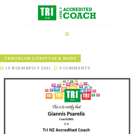
ΑΡΧΙΚΉ
ΠΡΟΠΟΝΗΤΉΣ
ΤΡΙΆΘΛΟΥ
ΥΠΗΡΕΣΊΕΣ
ΝΈΑ
TRIATHLON LIFESTYLE & RACES
ΕΞΟΠΛΙΣΜΌΣ
10 ΝΟΕΜΒΡΊΟΥ 2021
0
COMMENTS
ΕΠΙΚΟΙΝΩΝΊΑ