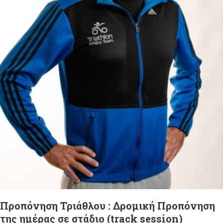
Προπόνηση Τριάθλου : Δρομική Προπόνηση
της ημέρας σε στάδιο (track session)