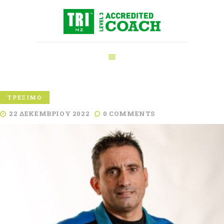
ΑΡΧΙΚΉ
ΠΡΟΠΟΝΗΤΉΣ
ΤΡΙΆΘΛΟΥ
ΥΠΗΡΕΣΊΕΣ
ΝΈΑ
ΤΡΈΞΙΜΟ
ΕΞΟΠΛΙΣΜΌΣ
22 ΔΕΚΕΜΒΡΊΟΥ 2022
0
COMMENTS
ΕΠΙΚΟΙΝΩΝΊΑ