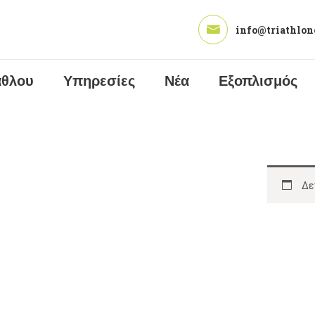
ΑΡΧΙΚΉ
info@triathlon
ΠΡΟΠΟΝΗΤΉΣ
ΤΡΙΆΘΛΟΥ
άθλου
Υπηρεσίες
Νέα
Εξοπλισμός
ΥΠΗΡΕΣΊΕΣ
ΝΈΑ
ΕΞΟΠΛΙΣΜΌΣ
Δε
ΕΠΙΚΟΙΝΩΝΊΑ