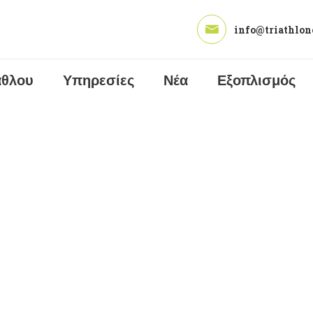
ΑΡΧΙΚΉ
info@triathlon
ΠΡΟΠΟΝΗΤΉΣ
ΤΡΙΆΘΛΟΥ
άθλου
Υπηρεσίες
Νέα
Εξοπλισμός
ΥΠΗΡΕΣΊΕΣ
ΝΈΑ
ΕΞΟΠΛΙΣΜΌΣ
ΕΠΙΚΟΙΝΩΝΊΑ