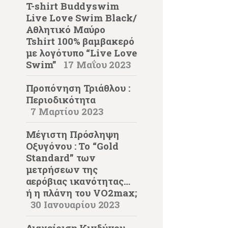
T-shirt Buddyswim
Live Love Swim Black/
Αθλητικό Μαύρο
Tshirt 100% βαμβακερό
με λογότυπο “Live Love
Swim”
17 Μαΐου 2023
Προπόνηση Τριάθλου :
Περιοδικότητα
7 Μαρτίου 2023
Μέγιστη Πρόσληψη
Οξυγόνου : Το “Gold
Standard” των
μετρήσεων της
αερόβιας ικανότητας…
ή η πλάνη του VO2max;
30 Ιανουαρίου 2023
Διαχείριση Κινδύνου